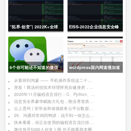
“拓界·创变”| 2022K+全球
EISS-2022企业信息安全峰
软件研发行业创新峰会上海
会之深圳站 10月28日成功
站敬请期待！
举办
6个你可能还不知道的微信
wordpress国内网速慢加速
冷知识，每一个都令人相见
及防DDOS攻击快速CF切换
从塞班到鸿蒙 —— 手机操作系统这二十年历程
突发！商汤科技技术经理猝死在健身房，网友：996福报何时是个头
恨晚
教程
2020年11月编程语言排行：C、Python、Java
信息安全界豪华赋能大礼包，附业界资质证书备考指南！
云上贵州 | 安华金和省级政务云平台数据安全实践
29、沟通经常鸡同鸭讲，说不到一块怎么办？
快来看看，你正在使用的编程语言流行排行榜！别被时代淘汰了
微信放开5000人好友上限 但不能看朋友圈