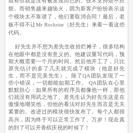
就有但就是没有被发现而已的。技术支持烦不胜
烦。而销售越来越恼火，因为新客户纷纷表示这
个模块太不靠谱了，他们要取消合同！
最后，老
板不得不让Mr Rockstar（好先生）来看一看这些
代码。
好先生并不想为差先生收拾烂摊子，很多结构
在他眼中都是没有意义的。他建议重写代码，预
期大概需要一个月的时间。然后他开工了，只比
原先估计的多了几天就完成了模块（他是好先
生，而不是完美先生）。除了QA团队发现了一
些小错误，一切都能如期工作。 QA团队在心里
默默担心：如果所有的程序员都像他一样，那他
们就没有用武之地了。差先生认为好先生这是在
傲慢地嘲笑他，但他的看法对好先生而言是无关
紧要的。
改进过的模块很快发布了。每个人都很
高兴，因为终于可以正常工作了。万岁！
现在真
的到了可以开香槟庆祝的时候了！