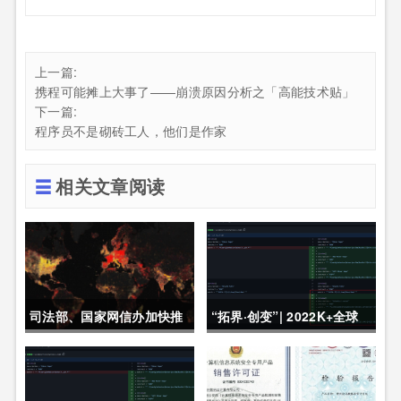
上一篇:
携程可能摊上大事了——崩溃原因分析之「高能技术贴」
下一篇:
程序员不是砌砖工人，他们是作家
相关文章阅读
司法部、国家网信办加快推
“拓界·创变”| 2022K+全球
动制定《未成年人网络保护
软件研发行业创新峰会上海
条例》
站敬请期待！