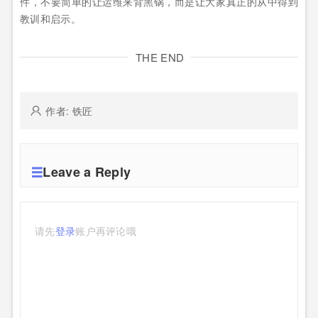
件，不要简单的让运维来背黑锅，而是让大家真正的从中得到
教训和启示。
THE END
作者: 铁匠
Leave a Reply
请先
登录
账户再评论哦