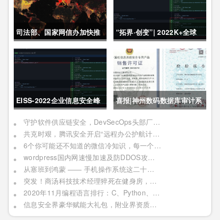
司法部、国家网信办加快推
“拓界·创变”| 2022K+全球
动制定《未成年人网络保护
软件研发行业创新峰会上海
条例》
站敬请期待！
EISS-2022企业信息安全峰
喜报|神州数码数据库审计系
会之深圳站 10月28日成功
统获公安部销售许可证
守护软件供应链安全，DevSecOps头部厂商「悬镜安全」完成B轮数亿元融资
共克时艰，腾讯安全开启“远程办公护航计划”
举办
6个你可能还不知道的微信冷知识，每一个都令人相见恨晚
wordpress国内网速慢加速及防DDOS攻击快速CF切换教程
从塞班到鸿蒙 —— 手机操作系统这二十年历程
突发！商汤科技技术经理猝死在健身房，网友：996福报何时是个头
2020年11月编程语言排行：C、Python、Java
信息安全界豪华赋能大礼包，附业界资质证书备考指南！