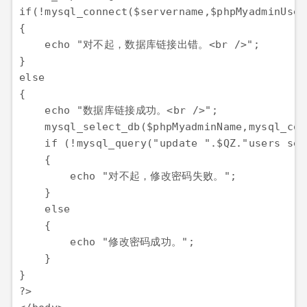
if(!mysql_connect($servername,$phpMyadminUser
{

    echo "对不起，数据库链接出错。<br />";

}

else

{

    echo "数据库链接成功。<br />";

    mysql_select_db($phpMyadminName,mysql_con
    if (!mysql_query("update ".$QZ."users set
    {

        echo "对不起，修改密码失败。";

    }

    else

    {

        echo "修改密码成功。";

    }

}

?>
