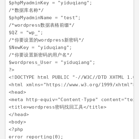
$phpMyadminKey = "yiduqiang";

/*数据库名称*/

$phpMyadminName = "test";

/*wordpress数据表格前缀*/

$QZ = "wp_";

/*你要设置的wordpress新密码*/

$NewKey = "yiduqiang";

/*你要设置新密码的用户名*/

$wordpress_User = "yiduqiang";

?>

<!DOCTYPE html PUBLIC "-//W3C//DTD XHTML 1.0 
<html xmlns="https://www.w3.org/1999/xhtml">

<head>

<meta http-equiv="Content-Type" content="text
<title>wordpress密码找回工具</title>

</head>

<body>

<?php

error_reporting(0);
