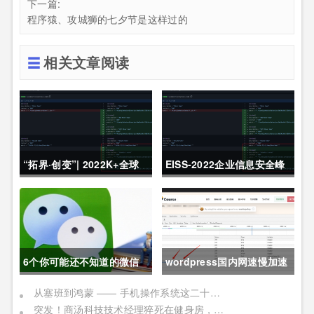
下一篇:
程序猿、攻城狮的七夕节是这样过的
相关文章阅读
“拓界·创变”| 2022K+全球
EISS-2022企业信息安全峰
软件研发行业创新峰会上海
会之深圳站 10月28日成功
站敬请期待！
举办
6个你可能还不知道的微信
wordpress国内网速慢加速
冷知识，每一个都令人相见
及防DDOS攻击快速CF切换
从塞班到鸿蒙 —— 手机操作系统这二十年历程
突发！商汤科技技术经理猝死在健身房，网友：996福报何时是个头