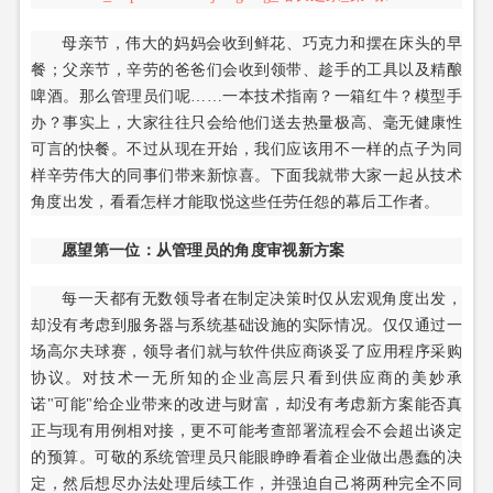
母亲节，伟大的妈妈会收到鲜花、巧克力和摆在床头的早
餐；父亲节，辛劳的爸爸们会收到领带、趁手的工具以及精酿
啤酒。那么管理员们呢……一本技术指南？一箱红牛？模型手
办？事实上，大家往往只会给他们送去热量极高、毫无健康性
可言的快餐。不过从现在开始，我们应该用不一样的点子为同
样辛劳伟大的同事们带来新惊喜。下面我就带大家一起从技术
角度出发，看看怎样才能取悦这些任劳任怨的幕后工作者。
愿望第一位：从管理员的角度审视新方案
每一天都有无数领导者在制定决策时仅从宏观角度出发，
却没有考虑到服务器与系统基础设施的实际情况。仅仅通过一
场高尔夫球赛，领导者们就与软件供应商谈妥了应用程序采购
协议。对技术一无所知的企业高层只看到供应商的美妙承
诺"可能"给企业带来的改进与财富，却没有考虑新方案能否真
正与现有用例相对接，更不可能考查部署流程会不会超出谈定
的预算。可敬的系统管理员只能眼睁睁看着企业做出愚蠢的决
定，然后想尽办法处理后续工作，并强迫自己将两种完全不同