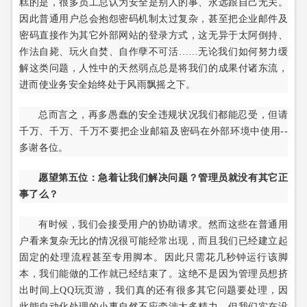
糕的是，很多员工总认为安全是别人的事、永远跟自己无关。
因此普通用户总会抱怨密码机制太过复杂，甚至把企业邮件及
密码直接作为其它外部网站的登录方式，这无异于太阿倒持、
作法自毙、玩火自焚、自作孽不可活……无论我们如何努力缓
解这类问题，人性中的天然弱点总是将我们的成果付诸东流，
进而使业务安全始终处于风雨飘摇之下。
总而言之，再多愚蠢的安全违规状况我们都能忍受，但请
千万、千万、千万不要把企业邮箱及密码在外部环境中使用--
多谢各位。
愿望第五位：急着让我们解决问题？管理员就没有其它正
事了么？
有时候，我们会接受用户的协助请求。然而这些在普通用
户看来复杂无比的情况很可能经常出现，而且我们已经建立起
固定的处理流程甚至专用脚本。因此只需花几秒钟运行该脚
本，我们能做的工作就已经结束了。这绝不是因为管理员想挤
出时间上QQ玩页游，我们真的还有很多其它问题要处理，因
此能自动化处理的小事自然不应牵涉太多精力。但我们实在没