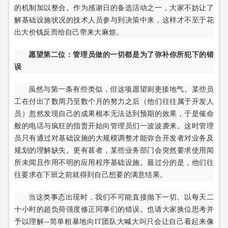
的机制加以整合。作为感谢日的备选活动之一，大家不妨让了
解基础设施状况的技术人员参与到决策中来，这样才不至于花
出大价钱反而给自己带来大麻烦。
愿望第二位：管理员做的一切都是为了弥补你所犯下的错
误
虽然与第一条有些类似，但这项愿望则更接地气。某些员
工在付出了数周乃至数个月的努力之后（他们往往属于开发人
员）忽然发现自己的成果根本无法达到预期的效果，于是催命
般的电话与疯狂的指责开始向管理员们一波波袭来。这时管理
员只有通过对基础设施的大规模调整才能弥合开发者对业务及
规划的理解缺失。更有甚者，某些业务部门会突然要求使用闻
所未闻且作用不明的应用程序基础设施。最过分的是，他们往
往要求在下班之前就得到自己想要的满意结果。
当这类事态出现时，我们不可能直接抛下一切、以每天二
十小时的超负荷强度修正同事们的错误。也请大家换位思考并
予以理解--简单粗暴地向IT团队大喊大叫只会让自己看起来像