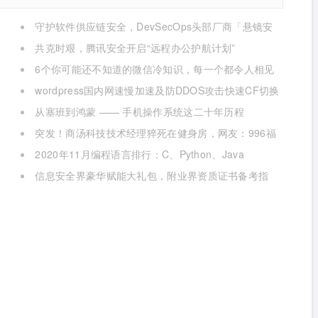
守护软件供应链安全，DevSecOps头部厂商「悬镜安
全」完成B轮数亿元融资
共克时艰，腾讯安全开启“远程办公护航计划”
6个你可能还不知道的微信冷知识，每一个都令人相见
恨晚
wordpress国内网速慢加速及防DDOS攻击快速CF切换
教程
从塞班到鸿蒙 —— 手机操作系统这二十年历程
突发！商汤科技技术经理猝死在健身房，网友：996福
报何时是个头
2020年11月编程语言排行：C、Python、Java
信息安全界豪华赋能大礼包，附业界资质证书备考指
南！