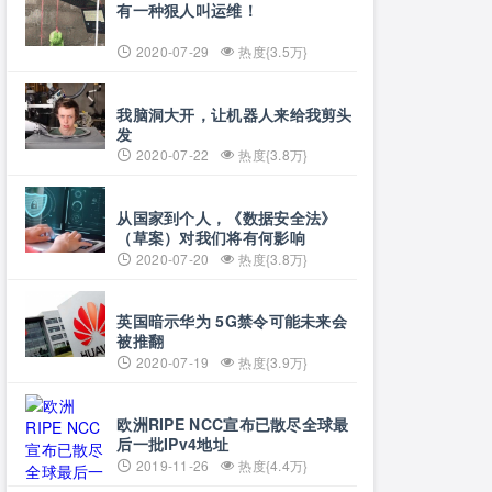
有一种狠人叫运维！
2020-07-29
热度{3.5万}
我脑洞大开，让机器人来给我剪头
发
2020-07-22
热度{3.8万}
从国家到个人，《数据安全法》
（草案）对我们将有何影响
2020-07-20
热度{3.8万}
英国暗示华为 5G禁令可能未来会
被推翻
2020-07-19
热度{3.9万}
欧洲RIPE NCC宣布已散尽全球最
后一批IPv4地址
2019-11-26
热度{4.4万}