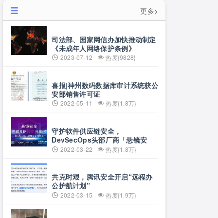
更多>
司法部、国家网信办加快推动制定
《未成年人网络保护条例》
2023-07-12
热度{9828}
喜报|神州数码数据库审计系统获公
安部销售许可证
2022-05-11
热度{1.8万}
守护软件供应链安全，
DevSecOps头部厂商「悬镜安
全」完成B轮数亿元融资
2022-03-22
热度{1.8万}
共克时艰，腾讯安全开启“远程办
公护航计划”
2022-03-15
热度{1.9万}