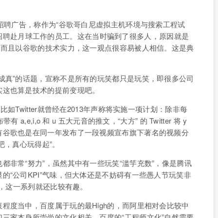
工招聘广告，称作为“谷歌哥白尼虚拟主机环境与搜索工程试
一部分将招聘赴月球工作的员工。这在当时骗到了很多人，原因就是
，而且以谷歌的技术实力，这一观点很容易被人相信。这是典
成真”的话题，宣称不是所有的玩笑都只是玩笑，即很多公司
实这也算是技术的提前变现吧。
如Twitter就曾经在2013年声称将实施一项计划：除非每
e,i,o 和 u 五大元音的推文，“大方” 的 Twitter 将 y
有谷歌也是在同一年发布了一段视频宣布旗下著名的视频分
好吧，真心玩得起”。
都非常“努力”，虽然其中有一些玩笑“滥竽充数”，像是腾讯
的“公司KPI”气味，但大体还是不妨碍有一些愚人节玩笑非
等，这一系列就还比较有趣。
程度当中，百度属于玩的最High的，而阿里相对会比较中
三家本身所崇尚的文化相关，百度的“工程师文化”自然需要