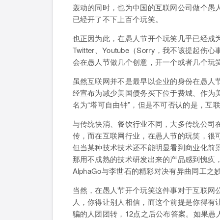
轰动的同时，也为中国的互联网公司做个愚
已经开了不下上百个玩笑。
也正因为此，在愚人节开个玩笑几乎已经成为了
Twitter、Youtube（Sorry，我不
会在愚人节做几个创意，开一个或者几个玩
虽然互联网并不是最早以企业的身份在愚人节
经宣布为减少美国债务买下位于费城、作为
名为“塔可自由钟”，但是不可否认的是，互
与传统快消、餐饮行业不同，大多传统公司在
传，而在互联网行业，在愚人节的玩笑，很可
但当某种技术技术还不能明显看到商业化前
那用不成熟的技术研发出来的产品感到愧疚
AlphaGo与李世石的精彩对决有异曲同工之
当然，在愚人节开个玩笑这件事对于互联网
人，你得让别人相信，而这个前提是你得有让
骗的人团团转，12点之后公布答案。如果愚