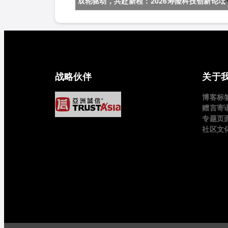
双轮驱动，共赴新程：2026寿险科技创新论坛
与财险科技创新论坛 7月在京启幕
战略伙伴
关于
博客标
赠言寄
专题页
社区文