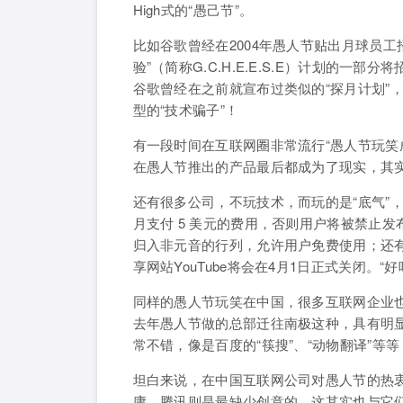
High式的“愚己节”。
比如谷歌曾经在2004年愚人节贴出月球员
验”（简称G.C.H.E.E.S.E）计划的
谷歌曾经在之前就宣布过类似的“探月计划”
型的“技术骗子”！
有一段时间在互联网圈非常流行“愚人节玩笑
在愚人节推出的产品最后都成为了现实，其
还有很多公司，不玩技术，而玩的是“底气”，比
月支付 5 美元的费用，否则用户将被禁止发布带有 a,
归入非元音的行列，允许用户免费使用；还
享网站YouTube将会在4月1日正式关闭。“
同样的愚人节玩笑在中国，很多互联网企业也
去年愚人节做的总部迁往南极这种，具有明显
常不错，像是百度的“筷搜”、“动物翻译”等
坦白来说，在中国互联网公司对愚人节的热衷
庸，腾讯则是最缺少创意的。这其实也与它们