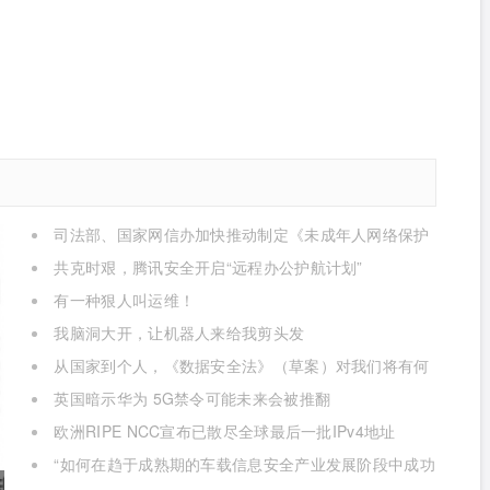
司法部、国家网信办加快推动制定《未成年人网络保护
条例》
共克时艰，腾讯安全开启“远程办公护航计划”
有一种狠人叫运维！
我脑洞大开，让机器人来给我剪头发
从国家到个人，《数据安全法》（草案）对我们将有何
影响
英国暗示华为 5G禁令可能未来会被推翻
欧洲RIPE NCC宣布已散尽全球最后一批IPv4地址
“如何在趋于成熟期的车载信息安全产业发展阶段中成功
获取商业机遇”