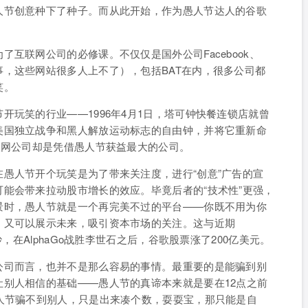
人节创意种下了种子。而从此开始，作为愚人节达人的谷歌
互联网公司的必修课。不仅仅是国外公司Facebook、
该提起伤心事，这些网站很多人上不了），包括BAT在内，很多公司都
笑。
开玩笑的行业——1996年4月1日，塔可钟快餐连锁店就曾
美国独立战争和黑人解放运动标志的自由钟，并将它重新命
联网公司却是凭借愚人节获益最大的公司。
愚人节开个玩笑是为了带来关注度，进行“创意”广告的宣
能会带来拉动股市增长的效应。毕竟后者的“技术性”更强，
景时，愚人节就是一个再完美不过的平台——你既不用为你
，又可以展示未来，吸引资本市场的关注。这与近期
妙，在AlphaGo战胜李世石之后，谷歌股票涨了200亿美元。
公司而言，也并不是那么容易的事情。最重要的是能骗到别
别人相信的基础——愚人节的真谛本来就是要在12点之前
人节骗不到别人，只是出来凑个数，耍耍宝，那只能是自