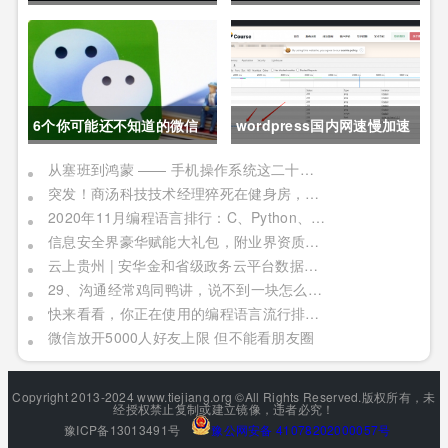
软件研发行业创新峰会上海
会之深圳站 10月28日成功
站敬请期待！
举办
6个你可能还不知道的微信
wordpress国内网速慢加速
冷知识，每一个都令人相见
及防DDOS攻击快速CF切换
从塞班到鸿蒙 —— 手机操作系统这二十年历程
突发！商汤科技技术经理猝死在健身房，网友：996福报何时是个头
恨晚
教程
2020年11月编程语言排行：C、Python、Java
信息安全界豪华赋能大礼包，附业界资质证书备考指南！
云上贵州 | 安华金和省级政务云平台数据安全实践
29、沟通经常鸡同鸭讲，说不到一块怎么办？
快来看看，你正在使用的编程语言流行排行榜！别被时代淘汰了
微信放开5000人好友上限 但不能看朋友圈
Copyright 2013-2024 www.tiejiang.org ©All Rights Reserved.版权所有，未
经授权禁止复制或建立镜像，违者必究！
豫ICP备13013491号
豫公网安备 41078202000057号