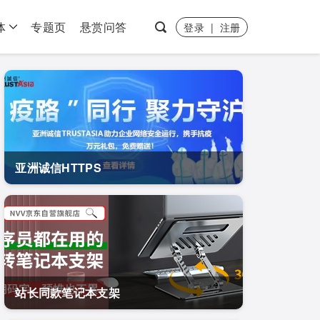
体
专题页
悬赏问答
登录
|
注册
亚洲诚信HTTPS
站长同款笔记本支架