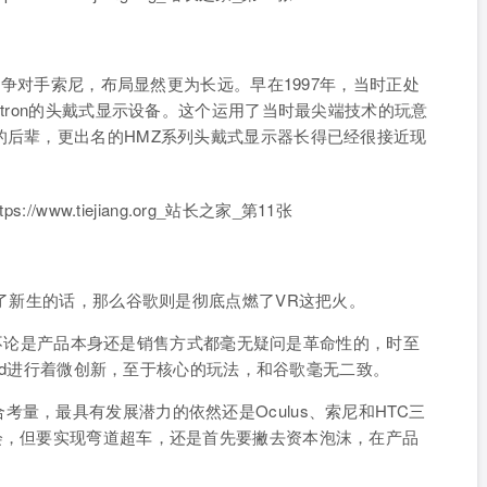
的竞争对手索尼，布局显然更为长远。早在1997年，当时正处
stron的头戴式显示设备。这个运用了当时最尖端技术的玩意
的后辈，更出名的HMZ系列头戴式显示器长得已经很接近现
发了新生的话，那么谷歌则是彻底点燃了VR这把火。
ard不论是产品本身还是销售方式都毫无疑问是革命性的，时至
oard进行着微创新，至于核心的玩法，和谷歌毫无二致。
量，最具有发展潜力的依然还是Oculus、索尼和HTC三
会，但要实现弯道超车，还是首先要撇去资本泡沫，在产品