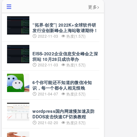
更多>
“拓界·创变”| 2022K+全球软件研
发行业创新峰会上海站敬请期待！
2022-11-03
热度{1.5万}
EISS-2022企业信息安全峰会之深
圳站 10月28日成功举办
2022-11-03
热度{1.5万}
6个你可能还不知道的微信冷知
识，每一个都令人相见恨晚
2021-04-07
热度{2.5万}
wordpress国内网速慢加速及防
DDOS攻击快速CF切换教程
2021-02-20
热度{2.5万}