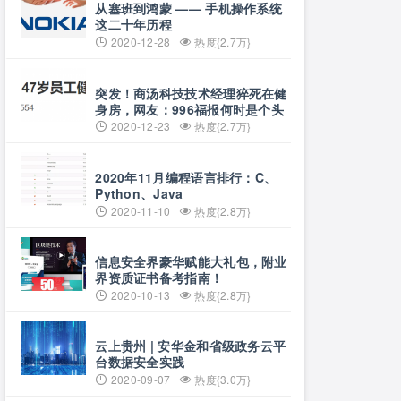
从塞班到鸿蒙 —— 手机操作系统
这二十年历程
2020-12-28
热度{2.7万}
突发！商汤科技技术经理猝死在健
身房，网友：996福报何时是个头
2020-12-23
热度{2.7万}
2020年11月编程语言排行：C、
Python、Java
2020-11-10
热度{2.8万}
信息安全界豪华赋能大礼包，附业
界资质证书备考指南！
2020-10-13
热度{2.8万}
云上贵州 | 安华金和省级政务云平
台数据安全实践
2020-09-07
热度{3.0万}