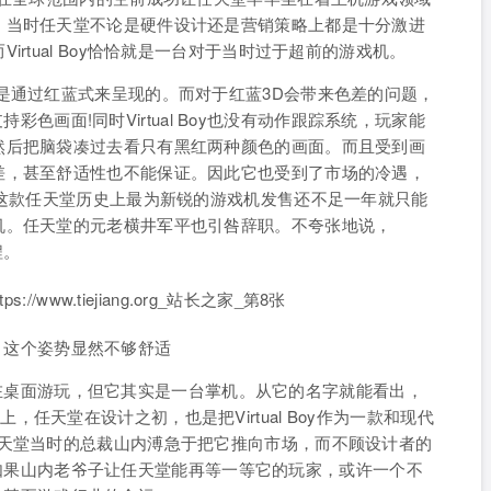
，当时任天堂不论是硬件设计还是营销策略上都是十分激进
rtual Boy恰恰就是一台对于当时过于超前的游戏机。
是通过红蓝式来呈现的。而对于红蓝3D会带来色差的问题，
支持彩色画面!同时Virtual Boy也没有动作跟踪系统，玩家能
然后把脑袋凑过去看只有黑红两种颜色的画面。而且受到画
差，甚至舒适性也不能保证。因此它也受到了市场的冷遇，
。这款任天堂历史上最为新锐的游戏机发售还不足一年就只能
机。任天堂的元老横井军平也引咎辞职。不夸张地说，
程。
游戏，这个姿势显然不够舒适
y只能在桌面游玩，但它其实是一台掌机。从它的名字就能看出，
。事实上，任天堂在设计之初，也是把Virtual Boy作为一款和现代
任天堂当时的总裁山内溥急于把它推向市场，而不顾设计者的
销售。如果山内老爷子让任天堂能再等一等它的玩家，或许一个不