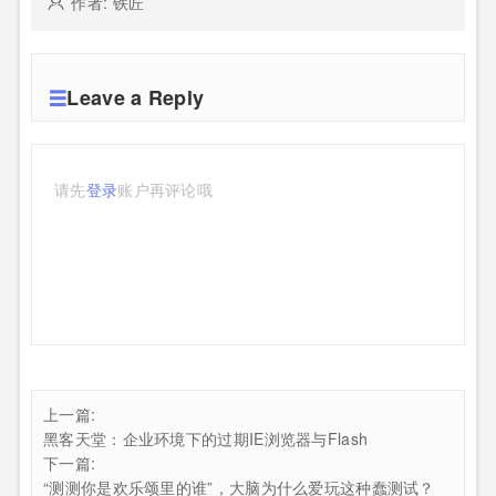
作者: 铁匠
Leave a Reply
请先
登录
账户再评论哦
上一篇:
黑客天堂：企业环境下的过期IE浏览器与Flash
下一篇:
“测测你是欢乐颂里的谁”，大脑为什么爱玩这种蠢测试？