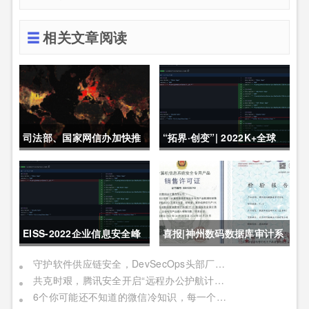
相关文章阅读
司法部、国家网信办加快推
“拓界·创变”| 2022K+全球
动制定《未成年人网络保护
软件研发行业创新峰会上海
条例》
站敬请期待！
EISS-2022企业信息安全峰
喜报|神州数码数据库审计系
会之深圳站 10月28日成功
统获公安部销售许可证
守护软件供应链安全，DevSecOps头部厂商「悬镜安全」完成B轮数亿元融资
共克时艰，腾讯安全开启“远程办公护航计划”
举办
6个你可能还不知道的微信冷知识，每一个都令人相见恨晚