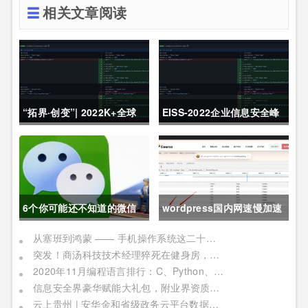
相关文章阅读
“拓界·创变”| 2022K+全球
EISS-2022企业信息安全峰
软件研发行业创新峰会上海
会之深圳站 10月28日成功
站敬请期待！
举办
6个你可能还不知道的微信
wordpress国内网速慢加速
冷知识，每一个都令人相见
及防DDOS攻击快速CF切换
从塞班到鸿蒙 —— 手机操作系统这二十年历程
突发！商汤科技技术经理猝死在健身房，网友：996福报何时是个头
恨晚
教程
2020年11月编程语言排行：C、Python、Java
信息安全界豪华赋能大礼包，附业界资质证书备考指南！
云上贵州 | 安华金和省级政务云平台数据安全实践