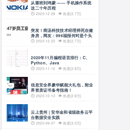
从塞班到鸿蒙 —— 手机操作系统
这二十年历程
2020-12-28
热度{2.7万}
突发！商汤科技技术经理猝死在健
身房，网友：996福报何时是个头
2020-12-23
热度{2.7万}
2020年11月编程语言排行：C、
Python、Java
2020-11-10
热度{2.8万}
信息安全界豪华赋能大礼包，附业
界资质证书备考指南！
2020-10-13
热度{2.8万}
云上贵州 | 安华金和省级政务云平
台数据安全实践
2020-09-07
热度{3.0万}