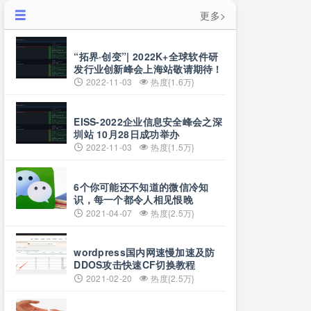
更多>
“拓界·创变”| 2022K+全球软件研
发行业创新峰会上海站敬请期待！
2022-11-03
热度{1.6万}
EISS-2022企业信息安全峰会之深
圳站 10月28日成功举办
2022-11-03
热度{1.5万}
6个你可能还不知道的微信冷知
识，每一个都令人相见恨晚
2021-04-07
热度{2.5万}
wordpress国内网速慢加速及防
DDOS攻击快速CF切换教程
2021-02-20
热度{2.5万}