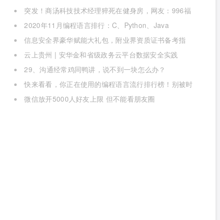
突发！商汤科技技术经理猝死在健身房，网友：996福
报何时是个头
2020年11月编程语言排行：C、Python、Java
信息安全界豪华赋能大礼包，附业界资质证书备考指
南！
云上贵州 | 安华金和省级政务云平台数据安全实践
29、沟通经常鸡同鸭讲，说不到一块怎么办？
快来看看，你正在使用的编程语言流行排行榜！别被时
代淘汰了
微信放开5000人好友上限 但不能看朋友圈