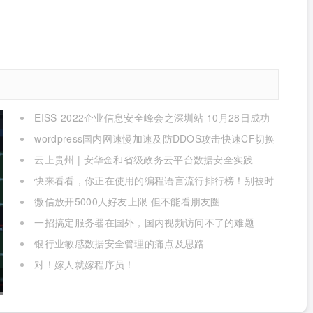
EISS-2022企业信息安全峰会之深圳站 10月28日成功
举办
wordpress国内网速慢加速及防DDOS攻击快速CF切换
教程
云上贵州 | 安华金和省级政务云平台数据安全实践
快来看看，你正在使用的编程语言流行排行榜！别被时
代淘汰了
微信放开5000人好友上限 但不能看朋友圈
一招搞定服务器在国外，国内视频访问不了的难题
银行业敏感数据安全管理的痛点及思路
对！嫁人就嫁程序员！