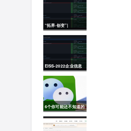
“拓界·创变”|
2022K+全球软件研发
行业创新峰会上海站
敬请期待！
EISS-2022企业信息
安全峰会之深圳站 10
月28日成功举办
6个你可能还不知道的
微信冷知识，每一个
都令人相见恨晚