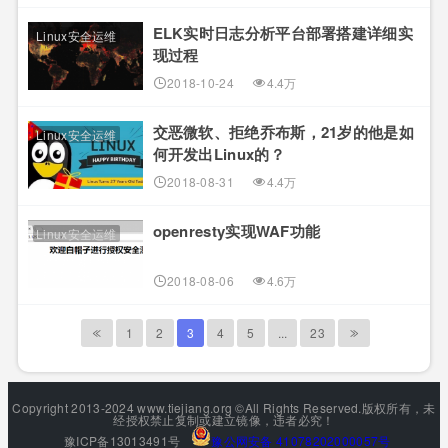
ELK实时日志分析平台部署搭建详细实
Linux安全运维
现过程
2018-10-24
4.4万
交恶微软、拒绝乔布斯，21岁的他是如
Linux安全运维
何开发出Linux的？
2018-08-31
4.4万
openresty实现WAF功能
Linux安全运维
2018-08-06
4.6万
1
2
3
4
5
...
23
Copyright 2013-2024 www.tiejiang.org ©All Rights Reserved.版权所有，未
经授权禁止复制或建立镜像，违者必究！
豫ICP备13013491号
豫公网安备 41078202000057号