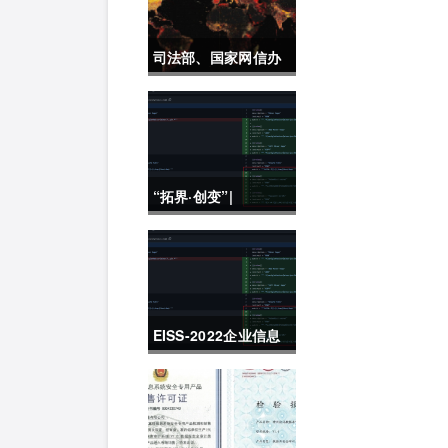
司法部、国家网信办
加快推动制定《未成
年人网络保护条例》
“拓界·创变”|
2022K+全球软件研发
行业创新峰会上海站
敬请期待！
EISS-2022企业信息
安全峰会之深圳站 10
月28日成功举办