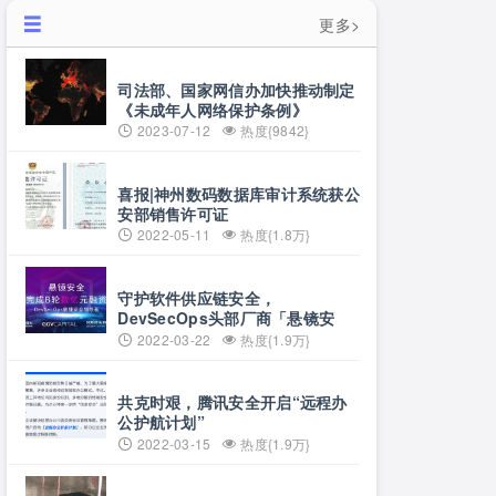
更多>
司法部、国家网信办加快推动制定
《未成年人网络保护条例》
2023-07-12
热度{9842}
喜报|神州数码数据库审计系统获公
安部销售许可证
2022-05-11
热度{1.8万}
守护软件供应链安全，
DevSecOps头部厂商「悬镜安
全」完成B轮数亿元融资
2022-03-22
热度{1.9万}
共克时艰，腾讯安全开启“远程办
公护航计划”
2022-03-15
热度{1.9万}