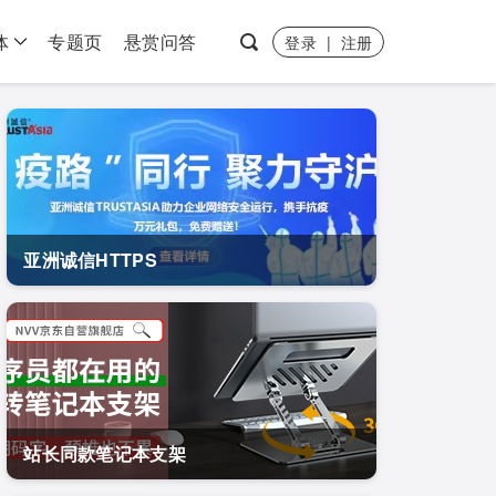
体
专题页
悬赏问答
登录
|
注册
亚洲诚信HTTPS
站长同款笔记本支架