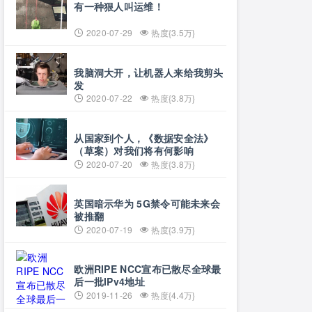
有一种狠人叫运维！
2020-07-29
热度{3.5万}
我脑洞大开，让机器人来给我剪头
发
2020-07-22
热度{3.8万}
从国家到个人，《数据安全法》
（草案）对我们将有何影响
2020-07-20
热度{3.8万}
英国暗示华为 5G禁令可能未来会
被推翻
2020-07-19
热度{3.9万}
欧洲RIPE NCC宣布已散尽全球最
后一批IPv4地址
2019-11-26
热度{4.4万}