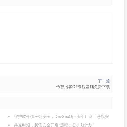
下一篇
传智播客C#编程基础免费下载
守护软件供应链安全，DevSecOps头部厂商「悬镜安
全」完成B轮数亿元融资
共克时艰，腾讯安全开启“远程办公护航计划”