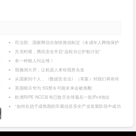
司法部、国家网信办加快推动制定《未成年人网络保护
条例》
共克时艰，腾讯安全开启“远程办公护航计划”
有一种狠人叫运维！
我脑洞大开，让机器人来给我剪头发
从国家到个人，《数据安全法》（草案）对我们将有何
影响
英国暗示华为 5G禁令可能未来会被推翻
欧洲RIPE NCC宣布已散尽全球最后一批IPv4地址
“如何在趋于成熟期的车载信息安全产业发展阶段中成功
获取商业机遇”