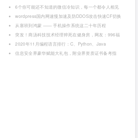
6个你可能还不知道的微信冷知识，每一个都令人相见
恨晚
wordpress国内网速慢加速及防DDOS攻击快速CF切换
教程
从塞班到鸿蒙 —— 手机操作系统这二十年历程
突发！商汤科技技术经理猝死在健身房，网友：996福
报何时是个头
2020年11月编程语言排行：C、Python、Java
信息安全界豪华赋能大礼包，附业界资质证书备考指
南！