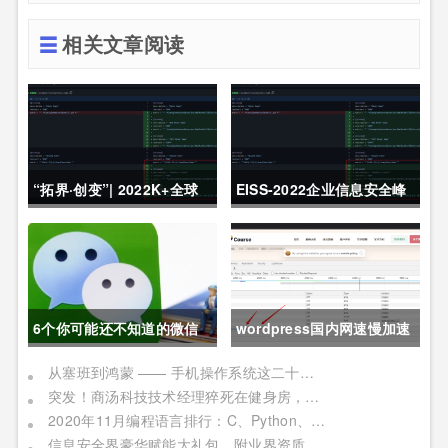
相关文章阅读
“拓界·创变”| 2022K+全球
EISS-2022企业信息安全峰
软件研发行业创新峰会上海
会之深圳站 10月28日成功
站敬请期待！
举办
6个你可能还不知道的微信
wordpress国内网速慢加速
冷知识，每一个都令人相见
及防DDOS攻击快速CF切换
从塞班到鸿蒙 —— 手机操作系统这二十年历程
突发！商汤科技技术经理猝死在健身房，网友：996福报何时是个头
恨晚
教程
2020年11月编程语言排行：C、Python、Java
信息安全界豪华赋能大礼包，附业界资质证书备考指南！