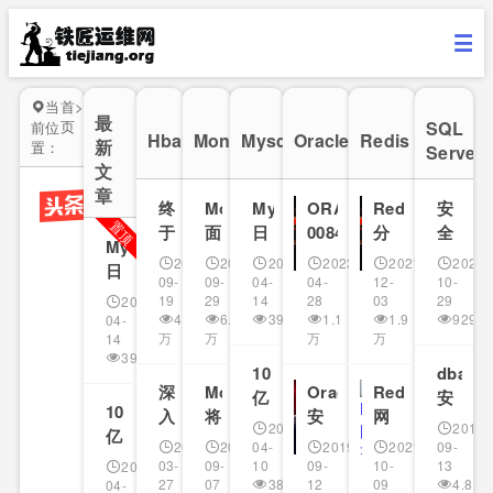
当
首
>
存
更
更
更
更
更
最
SQL
页
储
前位
多
多
多
多
多
Hbase
MongoDB
Mysql
Oracle
Redis
新
置：
Server
>
>
>
>
>
文
章
MySQL
终
MongoDB
MySQL
ORA-
Redis
安
Hbase
MongoDB
Mysql
Oracle
Redis
SQL
置顶
于
面
日
00845:
分
Server
全
日
MySQL
Mysql
明
试
常
MEMORY_TARGET
布
加
2019-
2019-
2025-
2023-
2021-
2023-
常
日
白
常
如
not
式
固
09-
09-
04-
04-
12-
10-
常
如
19
29
14
28
03
29
2025-
为
见
何
supported
锁
必
如
4.5
6.3
3921
1.1
1.9
9299
04-
什
问
查
on
解
知：
何
万
万
万
万
14
何
么
题
找
this
锁
mssql
3921
查
查
10
dba
要“分
篇
并
system
案
常
Mysql
SQL
深
MongoDB
Oracle
Redis
找
Hbase
MongoDB
亿
Oracle
Redis
Server
安
找
库
删
问
例
用
10
入
将
安
网
并
Mysql
数
全
分
除
题
讲
的
2025-
2018-
并
亿
HBase
弃
全
红
删
据
测
2017-
2019-
04-
2019-
2021-
09-
表”了！
重
处
解
一
数
架
用
配
高
除
删
03-
09-
10
09-
10-
13
2025-
如
试
复
理
些
据
27
07
3870
12
09
4.8
04-
构
Perl
置
频
重