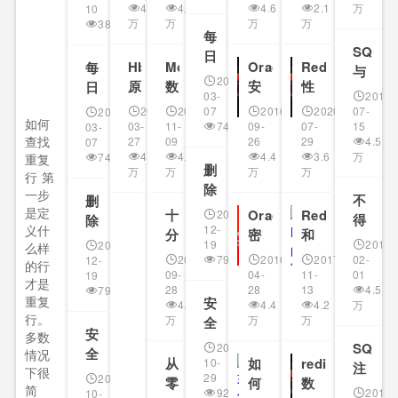
何
必
除
行
系
4.4
4.2
4.6
2.1
万
10
如
解
驱
面
复
最
备：
统
万
万
万
万
3870
重
何
析
动，
试
行
每
快
SQL
Mysql
注
SQL
最
Perl
题
日
SQL
复
速
SERV
入
Hbase
MongoDB
Oracle
Redis
每
Hbase
MongoDB
Oracle
Redis
Server
与
快
Mysql
还
三
shell
插
数
2024-
命
行
原
数
安
性
日
MySQ
速
能
连：
脚
03-
2018-
入
据
令
理、
据
全
能
shell
有
插
2017-
2017-
07
2016-
2020-
07-
行
缓
2024-
本
MySQL？
库
如何
基
库
配
监
脚
03-
11-
7441
09-
07-
15
03-
什
入
吗？
存
之
手
查找
27
09
26
29
4.5
07
本
入
置
控
本
么
MySQL？
穿
mysql
工
4.4
4.4
4.4
3.6
万
7441
重复
概
门
指
之
区
删
透？
万
万
健
万
万
Mysql
延
行 第
念、
的
标
mysql
别？
除
缓
康
一步
时
不
删
基
5
汇
SQL
健
Mysql
mysql
存
查
是定
十
Oracle
Redis
2023-
盲
MongoDB
Oracle
Redis
Server
得
除
本
个
总
康
的
义什
12-
击
询
分
密
和
注
不
mysql
架
简
查
19
2018-
2023-
root
么样
穿？
钟
码
Memcached
语
看，
的
2017-
7988
2016-
2017-
02-
构
单
12-
询
的行
用
缓
看
存
的
句
09-
04-
11-
01
19
只
root
步
才是
户
存
28
28
13
4.5
7988
懂
储
区
有
用
骤
重复
安
4.7
恢
4.4
4.2
万
Mysql
雪
MongoDB
和
别
专
户
行。
万
万
万
全
复
崩？
攻
验
大
安
家
多数
恢
Mysql
加
方
SQL
2023-
防
证
吗？
SQL
全
情况
才
复
固
从
如
redis
10-
法
MongoDB
Oracle
Redis
Server
注
实
过
只
下很
加
知
方
29
2023-
必
零
何
数
入
简
战
程
选
固
9209
2016-
道
10-
法