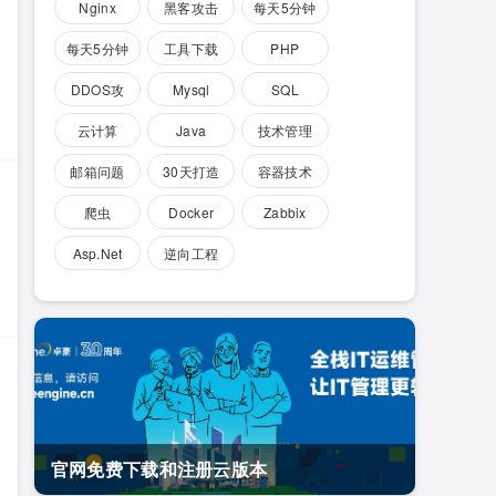
Nginx
黑客攻击
每天5分钟
玩转
每天5分钟
工具下载
PHP
Docker
玩转
点
DDOS攻
Mysql
SQL
OpenStack
击脚本源
Server
云计算
Java
技术管理
代码
实战36讲
邮箱问题
30天打造
容器技术
库
安全工程
爬虫
Docker
Zabbix
师
Asp.Net
逆向工程
官网免费下载和注册云版本