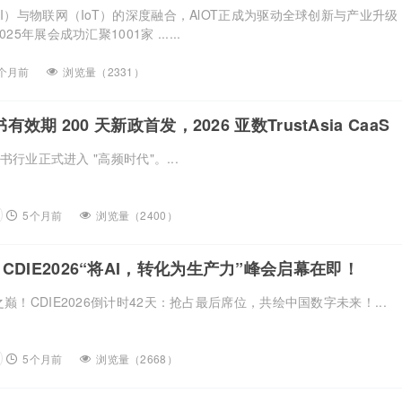
I）与物联网（IoT）的深度融合，AlOT正成为驱动全球创新与产业升级
5年展会成功汇聚1001家 ......
个月前
浏览量（2331）
书有效期 200 天新政首发，2026 亚数TrustAsia CaaS
邀您见证！
证书行业正式进入 "高频时代"。...
5个月前
浏览量（2400）
CDIE2026“将AI，转化为生产力”峰会启幕在即！
巅！CDIE2026倒计时42天：抢占最后席位，共绘中国数字未来！...
5个月前
浏览量（2668）