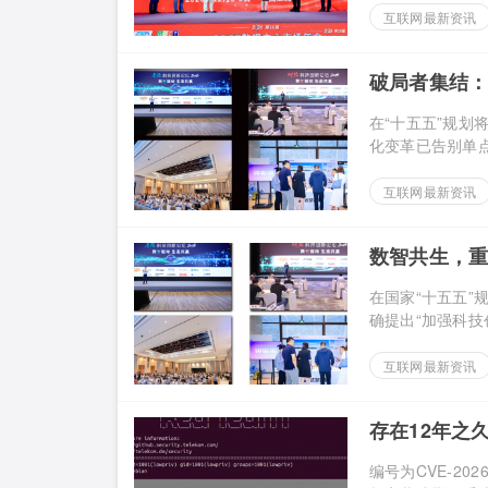
互联网最新资讯
破局者集结：
集
在“十五五”规划
化变革已告别单点试
互联网最新资讯
数智共生，重
幕
在国家“十五五
确提出“加强科技创
互联网最新资讯
存在12年之久的
编号为CVE-202