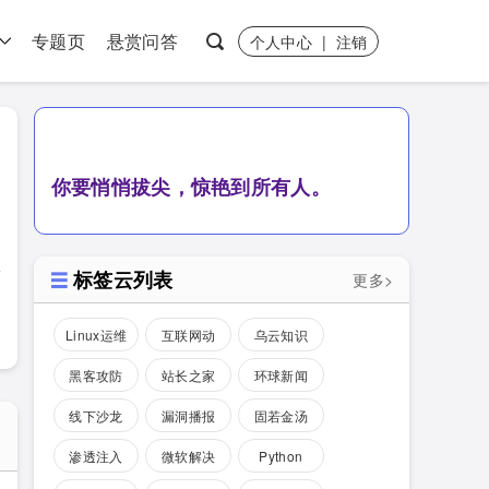
专题页
悬赏问答
个人中心
|
注销
）
你要悄悄拔尖，惊艳到所有人。
标签云列表
更多>
Linux运维
互联网动
乌云知识
态
库
黑客攻防
站长之家
环球新闻
线下沙龙
漏洞播报
固若金汤
渗透注入
微软解决
Python
方案