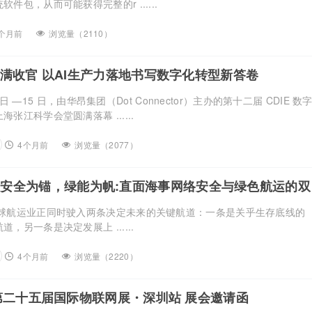
件包，从而可能获得完整的r ......
个月前
浏览量（2110）
6 圆满收官 以AI生产力落地书写数字化转型新答卷
14 日 —15 日，由华昂集团（Dot Connector）主办的第十二届 CDIE 数
张江科学会堂圆满落幕 ......
4个月前
浏览量（2077）
安全为锚，绿能为帆:直面海事网络安全与绿色航运的双
rtiMaritime Day 2026匠歆海事攻坚日 | 5月29日·上
全球航运业正同时驶入两条决定未来的关键航道：一条是关乎生存底线的
，另一条是决定发展上 ......
4个月前
浏览量（2220）
26 第二十五届国际物联网展・深圳站 展会邀请函