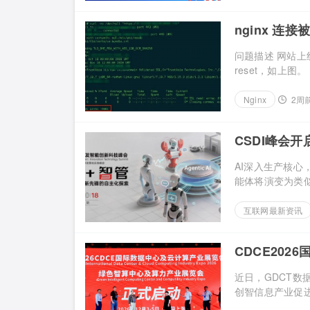
nginx 连
问题描述 网站上
reset，如上图。 一
Nginx
2周
CSDI峰会开
力
AI深入生产核
能体将演变为类似“A
互联网最新资讯
CDCE20
球合作平台
近日，GDCT
创智信息产业促进会