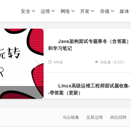
安全
运维
网络
开发
存储
媒体
Java架构面试专题寒冬（含答案
和学习笔记
6年前
浏览量（5.0万）
Linux高级运维工程师面试题收集-
每天5分钟玩转 OpenStack
-带答案（更新）
10年前
浏览量（7.8万）
乌云镜像
交易运维
岗位招聘