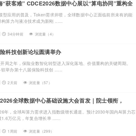
海“获客难” CDCE2026数据中心展以“算电协同”重构全
链
大模型应用的普及，Token需求井喷，全球数据中心正面临前所未有的能
算力与液冷技术成为新刚 ......
34分钟前
浏览量（4）
&财险科技创新论坛圆满举办
规划开局之年，保险业数智化转型进入深化落地、价值重构的关键周期。
软举办第十八届保险科技创 ......
2天前
浏览量（57）
2026全球数据中心基础设施大会首发｜院士领衔，
业已确认，500人齐聚上海
026年，全球AI算力需求进入指数级增长通道。预计2030年国内AI算力芯
.6万亿元，年复合增长率 ......
1周前
浏览量（299）