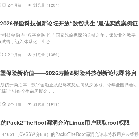
2个月前
浏览量（1207）
2026保险科技创新论坛开放“数智共生”最佳实践案例征
将“科技金融”与“数字金融”推向国家战略纵深的关键之年，保险业的数字
错，迈入体系化、生态 ......
2个月前
浏览量（1389）
塑保险新价值——2026寿险&财险科技创新论坛即将启
”规划的开局之年，数字金融正从战略构想迈向纵深落地。今年全国两会明
新全链条全生命周期金 ......
3个月前
浏览量（1918）
Pack2TheRoot漏洞允许Linux用户获取root权限
6-41651（CVSS评分8.8）的Pack2TheRoot漏洞允许非特权用户未经授